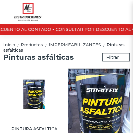
CUENTO AL CONTADO -
CONSULTAR POR DESCUENTO AL 
Inicio
Productos
IMPERMEABILIZANTES
Pinturas
/
/
/
asfálticas
Pinturas asfálticas
Filtrar
PINTURA ASFALTICA