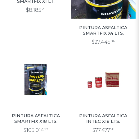
SMARTFIX X1 LT.
$8.185
29
PINTURA ASFALTICA
SMARTFIX X4 LTS.
$27.445
84
PINTURA ASFALTICA
PINTURA ASFALTICA
SMARTFIX X18 LTS.
INTEC X18 LTS.
$105.014
27
$77.477
98