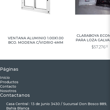
CLARABOYA ECO
VENTANA ALUMINIO 1.00X1.00
PARA LOZA GALV
BCO. MODENA C/VIDRIO 4MM
FIJA ACRILICO BLA
$57.276
12
CM
Páginas
Inicio
Productos
Contacto
Nosotros
Contactanos
Casa Central : 13 de junio 3430 / Sucursal Don Bosco 889,
Bahía Blanca