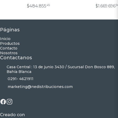
CIEGA 1.20X2
$484.855
45
$1.669.696
9
Páginas
Inicio
Productos
Contacto
Nosotros
Contactanos
Casa Central : 13 de junio 3430 / Sucursal Don Bosco 889,
Bahía Blanca
0291- 4621911
marketing@nedistribuciones.com
Creado con