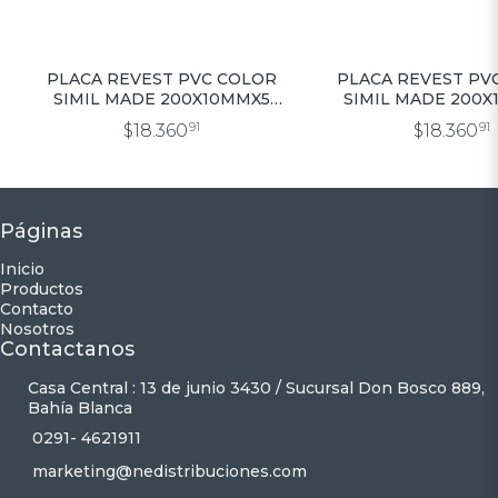
PLACA REVEST PVC COLOR
PLACA REVEST PV
SIMIL MADE 200X10MMX5
SIMIL MADE 200
MTS.(PRECIOXM2)
MTS.(PRECIOX
$18.360
91
$18.360
91
Páginas
Inicio
Productos
Contacto
Nosotros
Contactanos
Casa Central : 13 de junio 3430 / Sucursal Don Bosco 889,
Bahía Blanca
0291- 4621911
marketing@nedistribuciones.com