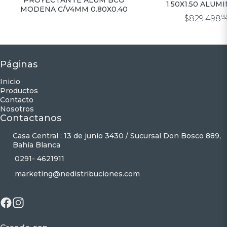
1.50X1.50 ALUMI
MODENA C/V4MM 0.80X0.40
CORTINA ALUM
$829.498
9
INYECTABL
Páginas
Inicio
Productos
Contacto
Nosotros
Contactanos
Casa Central : 13 de junio 3430 / Sucursal Don Bosco 889,
Bahía Blanca
0291- 4621911
marketing@nedistribuciones.com