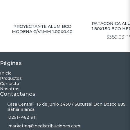
PATAGONICA AL
PROYECTANTE ALUM BCO
1.80X1.50 BCO H
MODENA C/V4MM 1.00X0.40
C/VIDRIO 4
$389.031
79
Páginas
Inicio
Productos
Contacto
Nosotros
Contactanos
Casa Central : 13 de junio 3430 / Sucursal Don Bosco 889,
Bahía Blanca
0291- 4621911
marketing@nedistribuciones.com