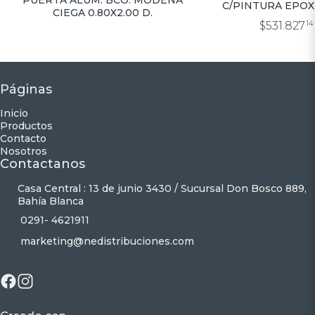
C/PINTURA EPOX
CIEGA 0.80X2.00 D.
VERONA 0.80×
$531.827
14
Páginas
Inicio
Productos
Contacto
Nosotros
Contactanos
Casa Central : 13 de junio 3430 / Sucursal Don Bosco 889,
Bahía Blanca
0291- 4621911
marketing@nedistribuciones.com