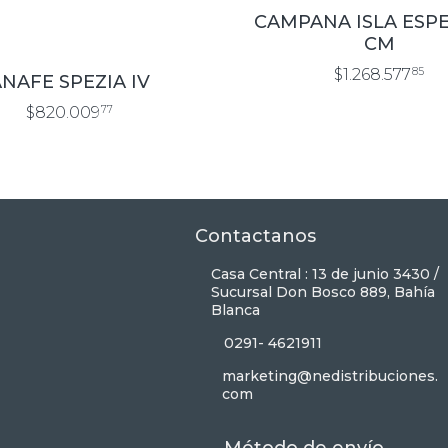
CAMPANA ISLA ESPE
CM
$1.268.577
85
NAFE SPEZIA IV
$820.009
77
Contactanos
Casa Central : 13 de junio 3430 /
Sucursal Don Bosco 889, Bahía
Blanca
0291- 4621911
marketing@nedistribuciones.
com