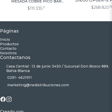
DIEGO C/PUENTE FLEXIBLE
MESADA COBRE PICO BAR
(7235)
(7356)
$268.820
1
$119.335
17
Páginas
Inicio
Productos
Contacto
Nosotros
Contactanos
Casa Central : 13 de junio 3430 / Sucursal Don Bosco 889,
Bahía Blanca
0291- 4621911
marketing@nedistribuciones.com
Creado con