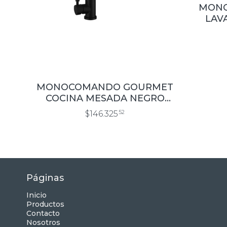
MONO
LAVA
MONOCOMANDO GOURMET
COCINA MESADA NEGRO
(10303NE)
$146.325
52
Páginas
Inicio
Productos
Contacto
Nosotros