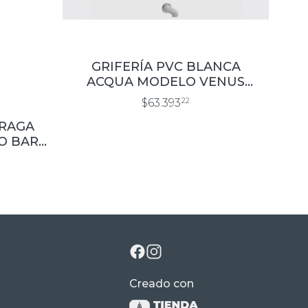
GRIFERÍA PVC BLANCA
ACQUA MODELO VENUS
DUCHA CON TRANSF
$63.393
22
RAGA
O BAR
Creado con