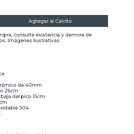
Agregar al Carrito
ompra, consulte existencia y demora de
s. Imágenes ilustrativas.
ce
cerámico de 40mm
ico 26cm
 baja del pico 15cm
5cm
oxidable 304
.