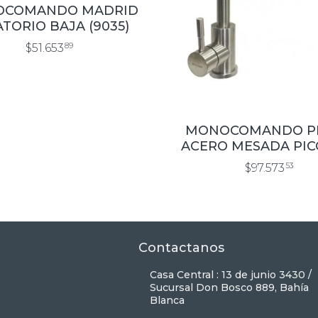
COMANDO MADRID
TORIO BAJA (9035)
$51.653
89
MONOCOMANDO P
ACERO MESADA PIC
(7198)
$97.573
53
Contactanos
Casa Central : 13 de junio 3430 /
Sucursal Don Bosco 889, Bahía
Blanca