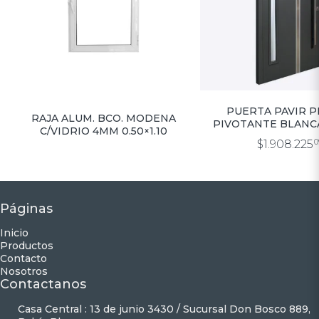
PUERTA PAVIR 
RAJA ALUM. BCO. MODENA
PIVOTANTE BLANC
C/VIDRIO 4MM 0.50×1.10
C/VIDRIO LATERAL 
$1.908.225
0
Páginas
Inicio
Productos
Contacto
Nosotros
Contactanos
Casa Central : 13 de junio 3430 / Sucursal Don Bosco 889,