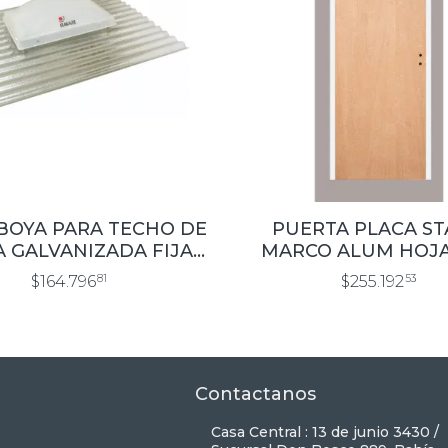
BOYA PARA TECHO DE
PUERTA PLACA S
 GALVANIZADA FIJA,
MARCO ALUM HOJA
ICO BLANCO 40X60 CM
LISO 0.60×2.00
$164.796
81
$255.192
53
Contactanos
Casa Central : 13 de junio 3430 /