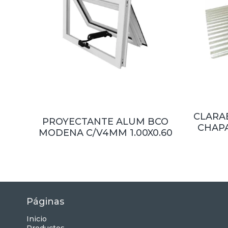
CLARA
PROYECTANTE ALUM BCO
CHAPA
MODENA C/V4MM 1.00X0.60
ACRIL
Páginas
Inicio