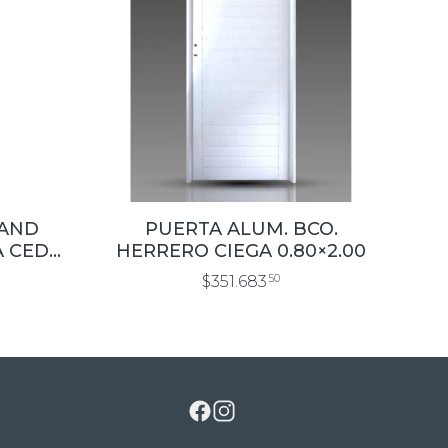
TAND
PUERTA ALUM. BCO.
 CED
HERRERO CIEGA 0.80×2.00
$351.683
50