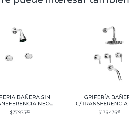
FERIA BAÑERA SIN
GRIFERÍA BAÑE
ANSFERENCIA NEO
C/TRANSFERENCIA
CROMO
FELICE CROM
$77.973
22
$176.476
41