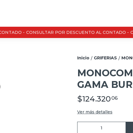
ONTADO -
CONSULTAR POR DESCUENTO AL CONTADO -
C
Inicio
GRIFERIAS
MON
/
/
MONOCOMA
GAMA BUR
$124.320
06
Ver más detalles