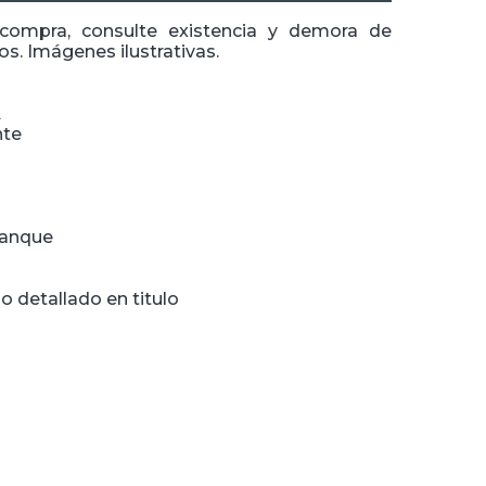
 compra, consulte existencia y demora de
s. Imágenes ilustrativas.
A
nte
tanque
o detallado en titulo
n