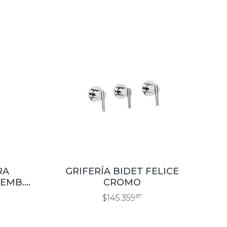
RA
GRIFERÍA BIDET FELICE
 EMB.
CROMO
O
$145.359
87