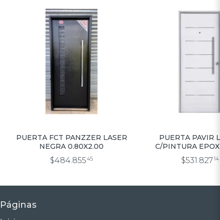
PUERTA FCT PANZZER LASER
PUERTA PAVIR 
NEGRA 0.80X2.00
C/PINTURA EPOX
IMPERIA 0.80×
$484.855
45
$531.827
14
Páginas