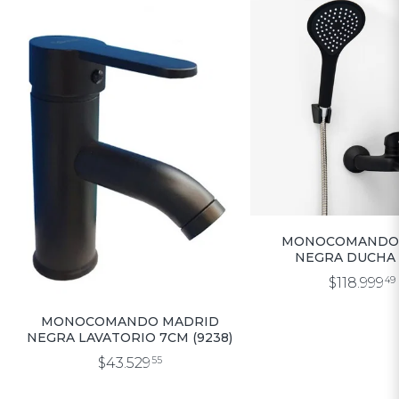
MONOCOMANDO 
NEGRA DUCHA
TRANSFERENCIA 
$118.999
49
MONOCOMANDO MADRID
NEGRA LAVATORIO 7CM (9238)
$43.529
55